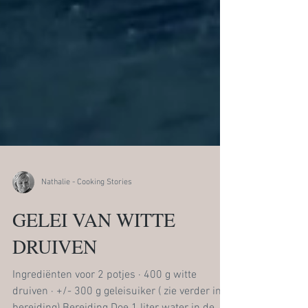
Nathalie - Cooking Stories
GELEI VAN WITTE
DRUIVEN