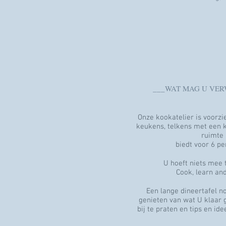
___WAT MAG U VE
Onze kookatelier is voorzi
keukens, telkens met een 
ruimte
biedt voor 6 pe
U hoeft niets mee 
Cook, learn and
Een lange dineertafel no
genieten van wat U klaar
bij te praten en tips en ide