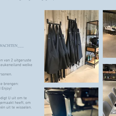
RWACHTEN___
en van 2 uitgeruste
keukeneiland welke
rsonen.
te brengen:
 Enjoy!
digt U uit om te
 gemaakt heeft, om
eën uit te wisselen.