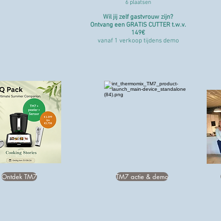
6 plaatsen
Wil jij zelf gastvrouw zijn?
Ontvang een GRATIS CUTTER t.w.v.
149€
vanaf 1 verkoop tijdens demo
Ontdek TM7
TM7 actie & demo