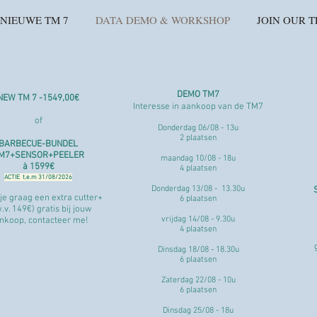
 NIEUWE TM 7
DATA DEMO & WORKSHOP
JOIN OUR 
DEMO TM7​​
NEW TM 7 -1549,00€
Interesse in aankoop van de TM7
of
Donderdag 06/08 - 13u
2 plaatsen
BARBECUE-BUNDEL
M7+SENSOR+PEELER
maandag 10/08 - 18u
à 1599€
4 plaatsen
ACTIE t.e.m 31/08/2026
Donderdag 13/08 - 13.30u
je graag een extra cutter+
6 plaatsen
w.v. 149€) gratis bij jouw
vrijdag 14/08 - 9.30u
nkoop, contacteer me!
4 plaatsen
Dinsdag 18/08 - 18.30u
6 plaatsen
Zaterdag 22/08 - 10u
6 plaatsen
Dinsdag 25/08 - 18u