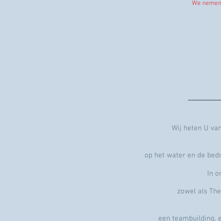
We nemen 
___
Wij heten U va
op het water en de bedr
In o
zowel als The
een teambuilding, e