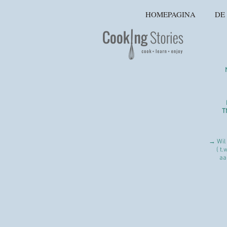
HOMEPAGINA
DE
T
→ Wil 
( t.
aa