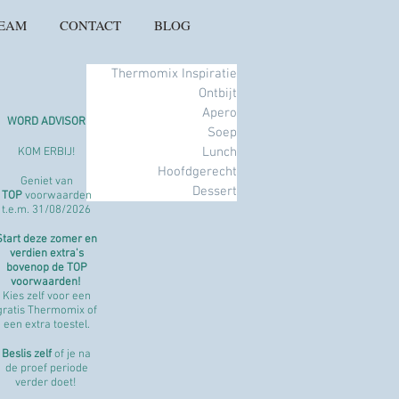
TEAM
CONTACT
BLOG
Thermomix Inspiratie
Ontbijt
Apero
WORD ADVISOR
Soep
Lunch
KOM ERBIJ!​​
Hoofdgerecht
Geniet van
Dessert
TOP
voorwaarden
t.e.m. 31/08/2026​
Start deze zomer en
verdien extra's
bovenop de TOP
voorwaarden!
Kies zelf voor een
gratis Thermomix of
een extra toestel.
Beslis zelf
of je na
de proef periode
verder doet!