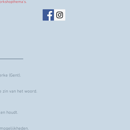
workshopthema's.
____
rke (Gent).
e zin van het woord.
ken houdt.
 mogelijkheden.