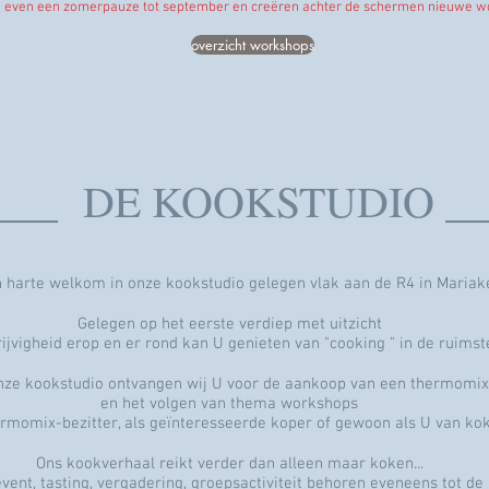
even een zomerpauze tot september en creëren achter de schermen nieuwe 
overzicht workshops
___ DE KOOKSTUDIO __
n harte welkom in onze kookstudio gelegen vlak aan de R4 in Mariake
Gelegen op het eerste verdiep met uitzicht
ijvigheid erop en er rond kan U genieten van "cooking " in de ruimst
nze kookstudio ontvangen wij U voor de aankoop van een thermomix
en het volgen van thema workshops
rmomix-bezitter, als geïnteresseerde koper of gewoon als U van ko
Ons kookverhaal reikt verder dan alleen maar koken...
vent, tasting, vergadering, groepsactiviteit behoren eveneens tot de