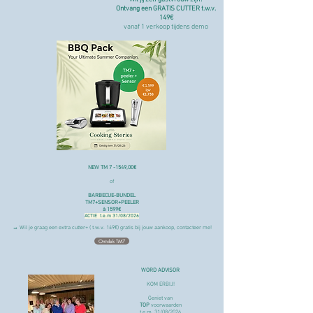
Ontvang een GRATIS CUTTER t.w.v.
149€
vanaf 1 verkoop tijdens demo
NEW TM 7 -1549,00€
of
BARBECUE-BUNDEL
TM7+SENSOR+PEELER
à 1599€
ACTIE t.e.m 31/08/2026
→ Wil je graag een extra cutter+ ( t.w.v. 149€) gratis bij jouw aankoop, contacteer me!
Ontdek TM7
WORD ADVISOR
KOM ERBIJ!​​
Geniet van
TOP
voorwaarden
t.e.m. 31/08/2026​