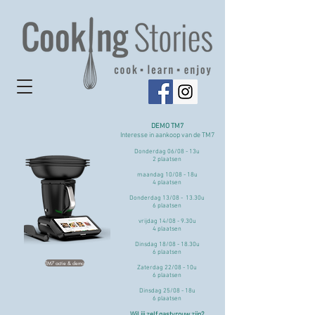
DEMO TM7​​
Interesse in aankoop van de TM7
Donderdag 06/08 - 13u
2 plaatsen
maandag 10/08 - 18u
4 plaatsen
Donderdag 13/08 - 13.30u
6 plaatsen
vrijdag 14/08 - 9.30u
4 plaatsen
Dinsdag 18/08 - 18.30u
6 plaatsen
TM7 actie & demo
Zaterdag 22/08 - 10u
6 plaatsen
Dinsdag 25/08 - 18u
6 plaatsen
Wil jij zelf gastvrouw zijn?